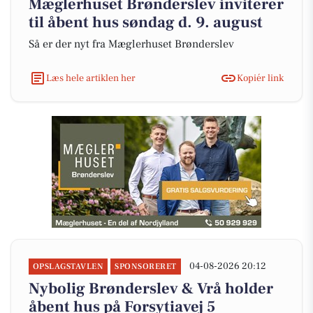
Mæglerhuset Brønderslev inviterer
til åbent hus søndag d. 9. august
Så er der nyt fra Mæglerhuset Brønderslev
Læs hele artiklen her
Kopiér link
04-08-2026 20:12
OPSLAGSTAVLEN
SPONSORERET
Nybolig Brønderslev & Vrå holder
åbent hus på Forsytiavej 5