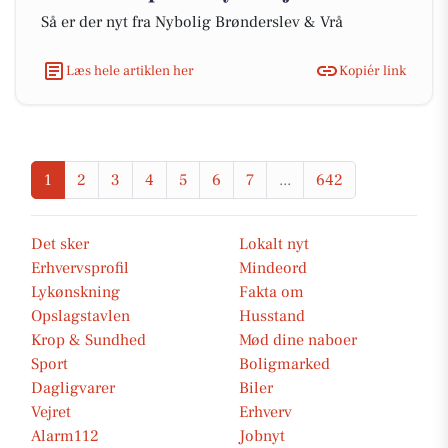
Så er der nyt fra Nybolig Brønderslev & Vrå
Læs hele artiklen her
Kopiér link
1
2
3
4
5
6
7
...
642
Det sker
Lokalt nyt
Erhvervsprofil
Mindeord
Lykønskning
Fakta om
Opslagstavlen
Husstand
Krop & Sundhed
Mød dine naboer
Sport
Boligmarked
Dagligvarer
Biler
Vejret
Erhverv
Alarm112
Jobnyt