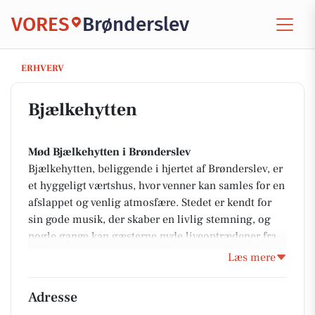
VORES
Brønderslev
Bjælkehytten
ERHVERV
Bjælkehytten
Mød Bjælkehytten i Brønderslev
Bjælkehytten, beliggende i hjertet af Brønderslev, er
et hyggeligt værtshus, hvor venner kan samles for en
afslappet og venlig atmosfære. Stedet er kendt for
sin gode musik, der skaber en livlig stemning, og
nogle gange kan gæsterne nyde liveoptrædener fra
kunstnere. Uanset om man ønsker en stille aften
Læs mere
med vennerne eller vil nyde liveunderholdning, er
Bjælkehytten stedet at være.
Adresse