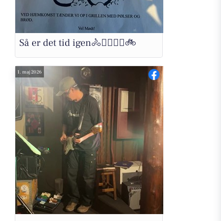
Så er det tid igen🚴🚴‍♀️🚴‍♂️🚲
1. maj 2026