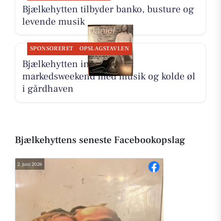
Bjælkehytten tilbyder banko, busture og
levende musik
SPONSORERET
OPSLAGSTAVLEN
Bjælkehytten inviterer til
markedsweekend med musik og kolde øl
i gårdhaven
Bjælkehyttens seneste Facebookopslag
2. juni 2026