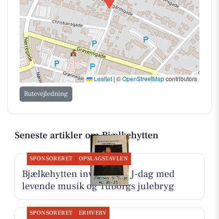
Leaflet
|
©
OpenStreetMap
contributors
Rutevejledning
Seneste artikler om Bjælkehytten
SPONSORERET
OPSLAGSTAVLEN
Bjælkehytten inviterer til J-dag med
levende musik og Tuborgs julebryg
SPONSORERET
ERHVERV