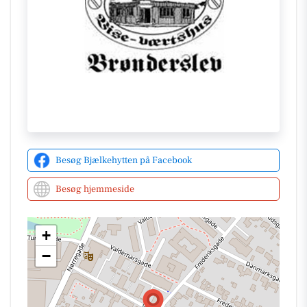
opdateringer online.
For mere information om arrangementer og live
kunstneroptrædener kan interesserede besøge deres
hjemmeside
eller få de nyeste opdateringer direkte
på deres Facebookside. Bjælkehytten ser frem til at
byde alle gamle og nye venner velkommen i deres
hyggelige rammer.
Besøg Bjælkehytten på Facebook
Besøg hjemmeside
+
−