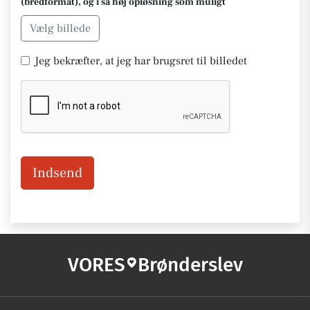
(bredformat), og i så høj opløsning som muligt
Vælg billede
Jeg bekræfter, at jeg har brugsret til billedet
Indsend
VORES
Brønderslev