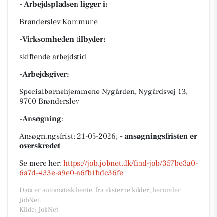
- Arbejdspladsen ligger i:
Brønderslev Kommune
-Virksomheden tilbyder:
skiftende arbejdstid
-Arbejdsgiver:
Specialbørnehjemmene Nygården, Nygårdsvej 13,
9700 Brønderslev
-Ansøgning:
Ansøgningsfrist: 21-05-2026;
- ansøgningsfristen er
overskredet
Se mere her:
https://job.jobnet.dk/find-job/357be3a0-
6a7d-433e-a9e0-a6fb1bdc36fe
Data er automatisk hentet fra eksterne kilder, herunder
JobNet.
Kilde: JobNet