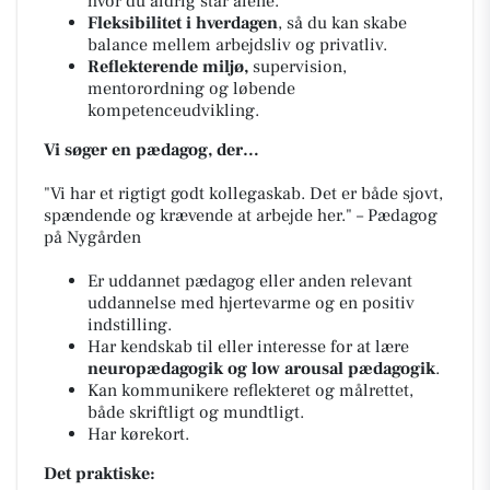
hvor du aldrig står alene.
Fleksibilitet i hverdagen
, så du kan skabe
balance mellem arbejdsliv og privatliv.
Reflekterende miljø,
supervision,
mentorordning og løbende
kompetenceudvikling.
Vi søger en pædagog, der…
"Vi har et rigtigt godt kollegaskab. Det er både sjovt,
spændende og krævende at arbejde her."
– Pædagog
på Nygården
Er uddannet pædagog eller anden relevant
uddannelse med hjertevarme og en positiv
indstilling.
Har kendskab til eller interesse for at lære
neuropædagogik og low arousal pædagogik
.
Kan kommunikere reflekteret og målrettet,
både skriftligt og mundtligt.
Har kørekort.
Det praktiske: