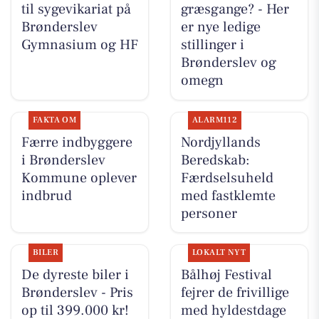
til sygevikariat på
græsgange? - Her
Brønderslev
er nye ledige
Gymnasium og HF
stillinger i
Brønderslev og
omegn
FAKTA OM
ALARM112
Færre indbyggere
Nordjyllands
i Brønderslev
Beredskab:
Kommune oplever
Færdselsuheld
indbrud
med fastklemte
personer
BILER
LOKALT NYT
De dyreste biler i
Bålhøj Festival
Brønderslev - Pris
fejrer de frivillige
op til 399.000 kr!
med hyldestdage