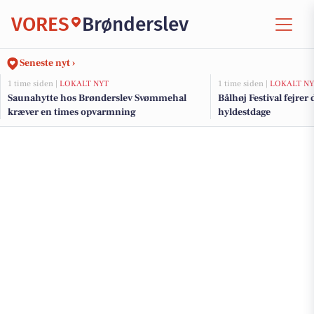
VORES
Brønderslev
Seneste nyt ›
1 time siden |
LOKALT NYT
1 time siden |
LOKALT NY
Saunahytte hos Brønderslev Svømmehal
Bålhøj Festival fejrer 
kræver en times opvarmning
hyldestdage