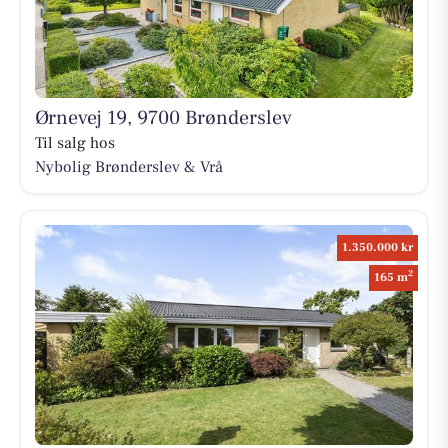
Ørnevej 19, 9700 Brønderslev
Til salg hos
Nybolig Brønderslev & Vrå
1.350.000 kr
2
165 m