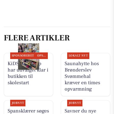
FLERE ARTIKLER
SPONSORERET
OPSLAGSTAVLEN
LOKALT NYT
KiDS Coolshop
Saunahytte hos
har udvalget klar i
Brønderslev
butikken til
Svømmehal
skolestart
kræver en times
opvarmning
JOBNYT
JOBNYT
Spansklærer søges
Savner du nye