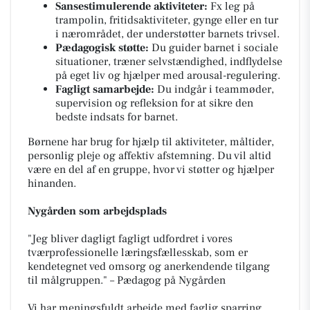
Sansestimulerende aktiviteter:
Fx leg på
trampolin, fritidsaktiviteter, gynge eller en tur
i nærområdet, der understøtter barnets trivsel.
Pædagogisk støtte:
Du guider barnet i sociale
situationer, træner selvstændighed, indflydelse
på eget liv og hjælper med arousal-regulering.
Fagligt samarbejde:
Du indgår i teammøder,
supervision og refleksion for at sikre den
bedste indsats for barnet.
Børnene har brug for hjælp til aktiviteter, måltider,
personlig pleje og affektiv afstemning. Du vil altid
være en del af en gruppe, hvor vi støtter og hjælper
hinanden.
Nygården som arbejdsplads
"Jeg bliver dagligt fagligt udfordret i vores
tværprofessionelle læringsfællesskab, som er
kendetegnet ved omsorg og anerkendende tilgang
til målgruppen."
– Pædagog på Nygården
Vi har meningsfuldt arbejde med faglig sparring,