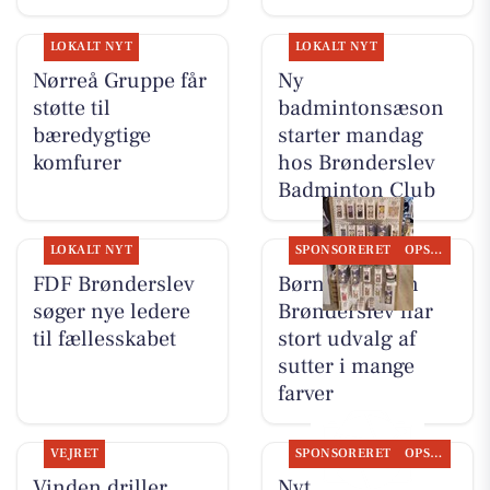
LOKALT NYT
LOKALT NYT
Nørreå Gruppe får
Ny
støtte til
badmintonsæson
bæredygtige
starter mandag
komfurer
hos Brønderslev
Badminton Club
LOKALT NYT
SPONSORERET
OPSLAGSTAVLEN
FDF Brønderslev
Børneshoppen
søger nye ledere
Brønderslev har
til fællesskabet
stort udvalg af
sutter i mange
farver
VEJRET
SPONSORERET
OPSLAGSTAVLEN
Vinden driller,
Nyt fra