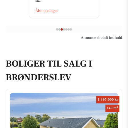
sk...
Åbn opslaget
Annoncørbetalt indhold
BOLIGER TIL SALG I
BRØNDERSLEV
1.495.000 kr
2
142 m