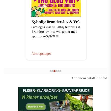
Nybolig Brønderslev & Vrå
Så vi også klar til Bålhøj festival i Ø.
Brønderslev- hvor vi igen er med
sponsor☀️🕺🍻💙💚
Åbn opslaget
Annoncørbetalt indhold