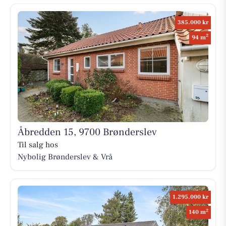
385.000 kr
2
94 m
Åbredden 15, 9700 Brønderslev
Til salg hos
Nybolig Brønderslev & Vrå
1.295.000 kr
2
140 m