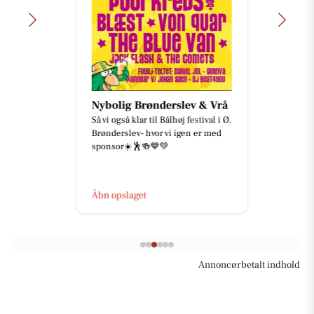
Nybolig Brønderslev & Vrå
Så vi også klar til Bålhøj festival i Ø.
Brønderslev- hvor vi igen er med
sponsor☀️🕺🍻💙💚
Åbn opslaget
Annoncørbetalt indhold