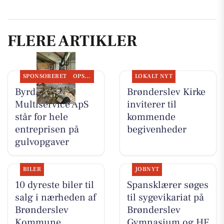
FLERE ARTIKLER
SPONSORERET
OPSLAGSTAVLEN
LOKALT NYT
Byrdal
Brønderslev Kirke
Multiservice ApS
inviterer til
står for hele
kommende
entreprisen på
begivenheder
gulvopgaver
BILER
JOBNYT
10 dyreste biler til
Spansklærer søges
salg i nærheden af
til sygevikariat på
Brønderslev
Brønderslev
Kommune
Gymnasium og HF