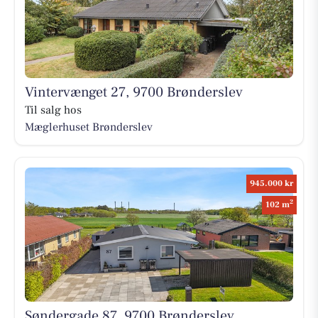
Vintervænget 27, 9700 Brønderslev
Til salg hos
Mæglerhuset Brønderslev
945.000 kr
2
102 m
Søndergade 87, 9700 Brønderslev