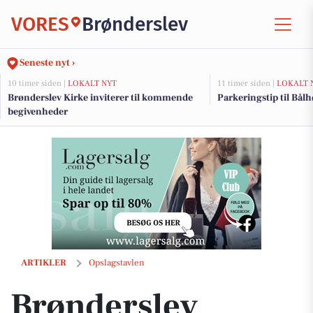
VORES
Brønderslev
Seneste nyt ›
10 timer siden |
LOKALT NYT
11 timer siden |
LOKALT 
Brønderslev Kirke inviterer til kommende
Parkeringstip til Bålhø
begivenheder
Brønderslev Caravan & Trailer Center præsenterer luksus camper fra
ARTIKLER
Opslagstavlen
Brønderslev