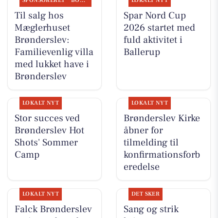
SPONSORERET
BOLIGMARKED
LOKALT NYT
Til salg hos
Spar Nord Cup
Mæglerhuset
2026 startet med
Brønderslev:
fuld aktivitet i
Familievenlig villa
Ballerup
med lukket have i
Brønderslev
LOKALT NYT
LOKALT NYT
Stor succes ved
Brønderslev Kirke
Brønderslev Hot
åbner for
Shots' Sommer
tilmelding til
Camp
konfirmationsforb
eredelse
LOKALT NYT
DET SKER
Falck Brønderslev
Sang og strik