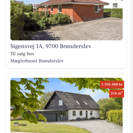
Sigensvej 1A, 9700 Brønderslev
Til salg hos
Mæglerhuset Brønderslev
1.395.000 kr
2
256 m