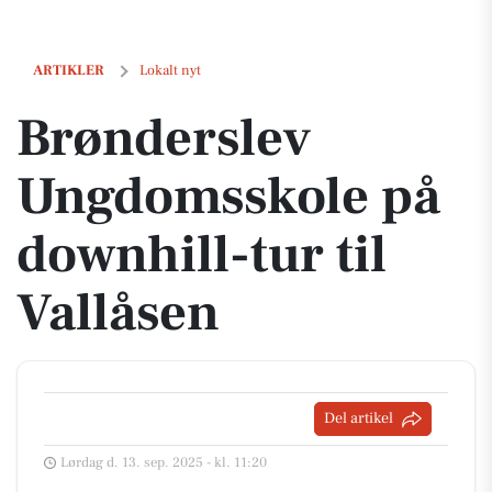
Brønderslev Ungdomsskole på downhill-tur til Vallåsen
ARTIKLER
Lokalt nyt
Brønderslev
Ungdomsskole på
downhill-tur til
Vallåsen
Del artikel
Lørdag d. 13. sep. 2025 - kl. 11:20