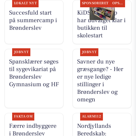
LOKALT NYT
SPONSORERET
OPSLAGSTAVLEN
Succesfuld start
KiDS Coolshop
på summercamp i
har udvalget klar i
Brønderslev
butikken til
skolestart
JOBNYT
JOBNYT
Spansklærer søges
Savner du nye
til sygevikariat på
græsgange? - Her
Brønderslev
er nye ledige
Gymnasium og HF
stillinger i
Brønderslev og
omegn
FAKTA OM
ALARM112
Færre indbyggere
Nordjyllands
i Brønderslev
Beredskab: