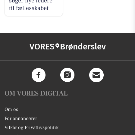
søger nye ledere
til fællesskabet
VORES
Brønderslev
OM VORES DIGITAL
Om os
For annoncører
Vilkår og Privatlivspolitik