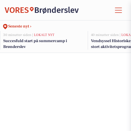
VORES
Brønderslev
Seneste nyt ›
30 minutter siden |
LOKALT NYT
40 minutter siden |
LOKA
Succesfuld start på summercamp i
Vendsyssel Historisk
Brønderslev
stort aktivitetsprogr