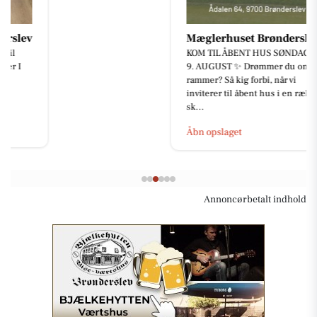
Mæglerhuset Brønderslev
KOM TIL ÅBENT HUS SØNDAG D.
9. AUGUST ✨ Drømmer du om nye
rammer? Så kig forbi, når vi
inviterer til åbent hus i en række
sk...
Åbn opslaget
Annoncørbetalt indhold