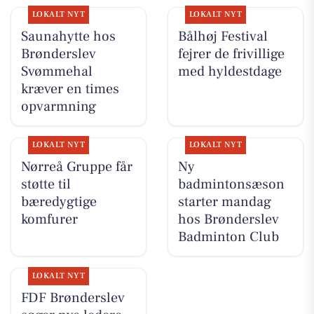
LOKALT NYT
LOKALT NYT
Saunahytte hos
Bålhøj Festival
Brønderslev
fejrer de frivillige
Svømmehal
med hyldestdage
kræver en times
opvarmning
LOKALT NYT
LOKALT NYT
Nørreå Gruppe får
Ny
støtte til
badmintonsæson
bæredygtige
starter mandag
komfurer
hos Brønderslev
Badminton Club
LOKALT NYT
FDF Brønderslev