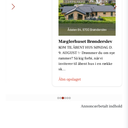
Mæglerhuset Brønderslev
KOM TIL ÅBENT HUS SØNDAG D.
9. AUGUST ✨ Drømmer du om nye
rammer? Så kig forbi, når vi
inviterer til åbent hus i en række
sk...
Åbn opslaget
Annoncørbetalt indhold