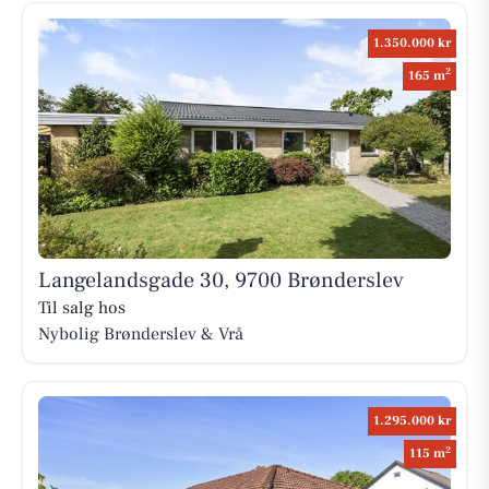
1.350.000 kr
2
165 m
Langelandsgade 30, 9700 Brønderslev
Til salg hos
Nybolig Brønderslev & Vrå
1.295.000 kr
2
115 m