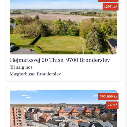
2
1295 m
Højmarksvej 20 Thise, 9700 Brønderslev
Til salg hos
Mæglerhuset Brønderslev
595.000 kr
2
76 m