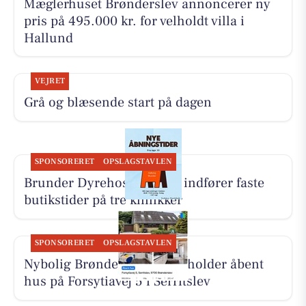
Mæglerhuset Brønderslev annoncerer ny
pris på 495.000 kr. for velholdt villa i
Hallund
VEJRET
Grå og blæsende start på dagen
SPONSORERET
OPSLAGSTAVLEN
Brunder Dyrehospital ApS indfører faste
butikstider på tre klinikker
SPONSORERET
OPSLAGSTAVLEN
Nybolig Brønderslev & Vrå holder åbent
hus på Forsytiavej 5 i Serritslev