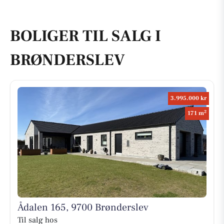
BOLIGER TIL SALG I
BRØNDERSLEV
3.995.000 kr
2
171 m
Ådalen 165, 9700 Brønderslev
Til salg hos