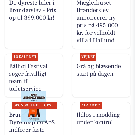
De dyreste biler i
Mæglerhuset
Brønderslev - Pris
Brønderslev
op til 399.000 kr!
annoncerer ny
pris på 495.000
kr. for velholdt
villa i Hallund
LOKALT NYT
VEJRET
Bålhøj Festival
Grå og blæsende
søger frivilligt
start på dagen
team til
toiletservice
SPONSORERET
OPSLAGSTAVLEN
ALARM112
Brunder
Ildløs i mødding
Dyrehospital ApS
under kontrol
indfører faste