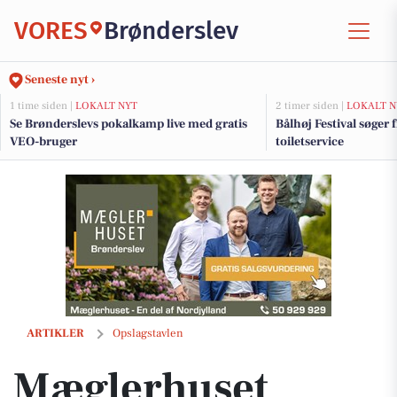
VORES
Brønderslev
Seneste nyt ›
1 time siden |
LOKALT NYT
2 timer siden |
LOKALT N
Se Brønderslevs pokalkamp live med gratis
Bålhøj Festival søger fr
VEO-bruger
toiletservice
Mæglerhuset Brønderslev præsenterer familievenlig villa i Komponis
ARTIKLER
Opslagstavlen
Mæglerhuset