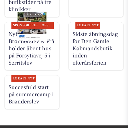
butikstider på tre
klinikker
SPONSORERET
OPSLAGSTAVLEN
LOKALT NYT
Nybolig
Sidste åbningsdag
Brønderslev & Vrå
for Den Gamle
holder åbent hus
Købmandsbutik
på Forsytiavej 5 i
inden
Serritslev
efterårsferien
LOKALT NYT
Succesfuld start
på summercamp i
Brønderslev