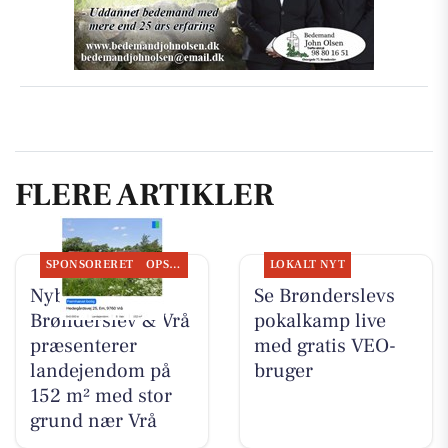
FLERE ARTIKLER
SPONSORERET
OPSLAGSTAVLEN
LOKALT NYT
Nybolig
Se Brønderslevs
Brønderslev & Vrå
pokalkamp live
præsenterer
med gratis VEO-
landejendom på
bruger
152 m² med stor
grund nær Vrå