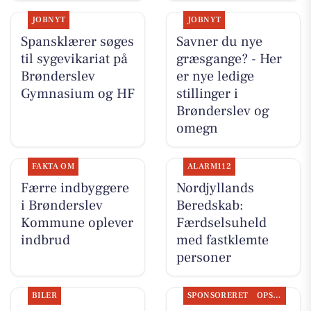
JOBNYT
JOBNYT
Spansklærer søges
Savner du nye
til sygevikariat på
græsgange? - Her
Brønderslev
er nye ledige
Gymnasium og HF
stillinger i
Brønderslev og
omegn
FAKTA OM
ALARM112
Færre indbyggere
Nordjyllands
i Brønderslev
Beredskab:
Kommune oplever
Færdselsuheld
indbrud
med fastklemte
personer
BILER
SPONSORERET
OPSLAGSTAVLEN