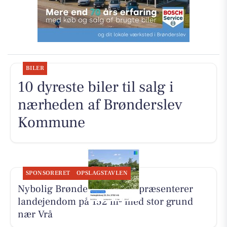
BILER
10 dyreste biler til salg i
nærheden af Brønderslev
Kommune
SPONSORERET
OPSLAGSTAVLEN
Nybolig Brønderslev & Vrå præsenterer
landejendom på 152 m² med stor grund
nær Vrå