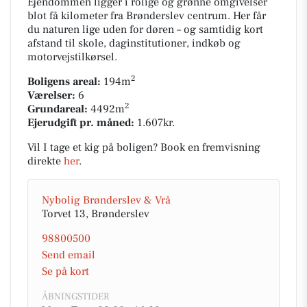
Ejendommen ligger i rolige og grønne omgivelser
blot få kilometer fra Brønderslev centrum. Her får
du naturen lige uden for døren – og samtidig kort
afstand til skole, daginstitutioner, indkøb og
motorvejstilkørsel.
2
Boligens areal:
194m
Værelser:
6
2
Grundareal:
4492m
Ejerudgift pr. måned:
1.607kr.
Vil I tage et kig på boligen? Book en fremvisning
direkte
her
.
Nybolig Brønderslev & Vrå
Torvet 13, Brønderslev
98800500
Send email
Se på kort
ÅBNINGSTIDER