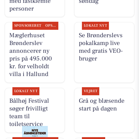
med fastklemte
søndag
personer
SPONSORERET
OPSLAGSTAVLEN
LOKALT NYT
Mæglerhuset
Se Brønderslevs
Brønderslev
pokalkamp live
annoncerer ny
med gratis VEO-
pris på 495.000
bruger
kr. for velholdt
villa i Hallund
LOKALT NYT
VEJRET
Bålhøj Festival
Grå og blæsende
søger frivilligt
start på dagen
team til
toiletservice