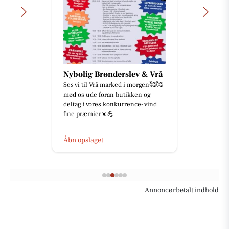
Nybolig Brønderslev & Vrå
Ses vi til Vrå marked i morgen🥰🥰
mød os ude foran butikken og
deltag i vores konkurrence- vind
fine præmier☀️💪
Åbn opslaget
Annoncørbetalt indhold