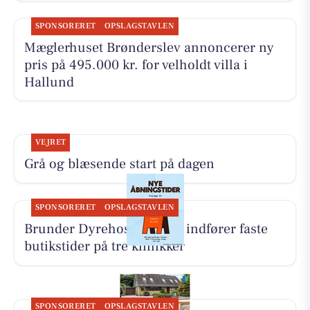
SPONSORERET
OPSLAGSTAVLEN
Mæglerhuset Brønderslev annoncerer ny
pris på 495.000 kr. for velholdt villa i
Hallund
VEJRET
Grå og blæsende start på dagen
SPONSORERET
OPSLAGSTAVLEN
Brunder Dyrehospital ApS indfører faste
butikstider på tre klinikker
SPONSORERET
OPSLAGSTAVLEN