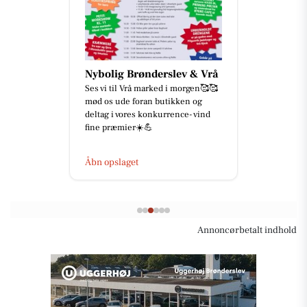
Nybolig Brønderslev & Vrå
Ses vi til Vrå marked i morgen🥰🥰
mød os ude foran butikken og
deltag i vores konkurrence- vind
fine præmier☀️💪
Åbn opslaget
Annoncørbetalt indhold