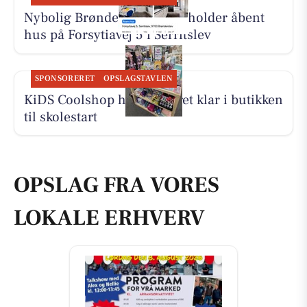
Nybolig Brønderslev & Vrå holder åbent
hus på Forsytiavej 5 i Serritslev
SPONSORERET
OPSLAGSTAVLEN
KiDS Coolshop har udvalget klar i butikken
til skolestart
OPSLAG FRA VORES
LOKALE ERHVERV