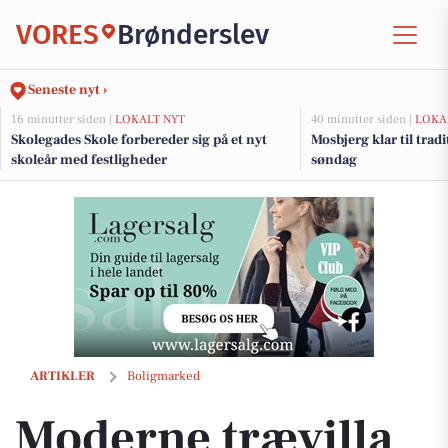
VORES
Brønderslev
Seneste nyt ›
16 minutter siden |
LOKALT NYT
40 minutter siden |
LOKA
Skolegades Skole forbereder sig på et nyt
Mosbjerg klar til trad
skoleår med festligheder
søndag
Moderne trævilla med anneks, høj loftshøjde og naturskøn beliggen
ARTIKLER
Boligmarked
Moderne trævilla