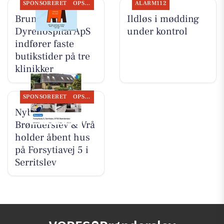
SPONSORERET
OPSLAGSTAVLEN
ALARM112
Brunder
Ildløs i mødding
Dyrehospital ApS
under kontrol
indfører faste
butikstider på tre
klinikker
SPONSORERET
OPSLAGSTAVLEN
Nybolig
Brønderslev & Vrå
holder åbent hus
på Forsytiavej 5 i
Serritslev