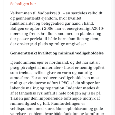
Se boligen her
Velkommen til Vadbækvej 91 – en særdeles velholdt
og gennemtænkt ejendom, hvor kvalitet,
funktionalitet og beliggenhed går hånd i hånd.
Boligen er opført i 2006, har et energivenligt A2010-
mærke og fremstår i flot stand med en planløsning,
der passer perfekt til både børnefamilien og dem,
der ønsker god plads og rolige omgivelser.
Gennemtænkt kvalitet og minimal vedligeholdelse
Ejendommens ejer er nordmand, og det har sat sit
præg på valget af materialer – huset er nemlig opført
som træhus, hvilket giver en varm og naturlig
atmosfære. For at reducere vedligeholdelsen mest
muligt er vinduerne udført i PVC, så du slipper for
løbende maling og reparation. Indenfor mødes du
af et fantastisk lysindfald i hele boligen og især på
1.salen gør den imponerende loftshøjde indtryk af
rummelilghed og luft. Rumfordelingen er
veldisponeret med store, åbne opholdsrum og gode
værelser – et hjem, hvor både funktion og komfort er