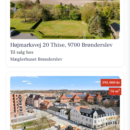
Højmarksvej 20 Thise, 9700 Brønderslev
Til salg hos
Mæglerhuset Brønderslev
595.000 kr
2
76 m