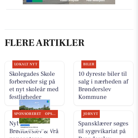
FLERE ARTIKLER
LOKALT NYT
BILER
Skolegades Skole
10 dyreste biler til
forbereder sig på
salg i nærheden af
et nyt skoleår med
Brønderslev
festligheder
Kommune
SPONSORERET
OPSLAGSTAVLEN
JOBNYT
Nybolig
Spansklærer søges
Brønderslev & Vrå
til sygevikariat på