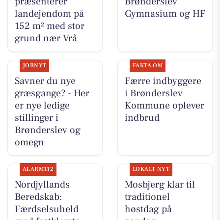
præsenterer
Brønderslev
landejendom på
Gymnasium og HF
152 m² med stor
grund nær Vrå
JOBNYT
FAKTA OM
Savner du nye
Færre indbyggere
græsgange? - Her
i Brønderslev
er nye ledige
Kommune oplever
stillinger i
indbrud
Brønderslev og
omegn
ALARM112
LOKALT NYT
Nordjyllands
Mosbjerg klar til
Beredskab:
traditionel
Færdselsuheld
høstdag på