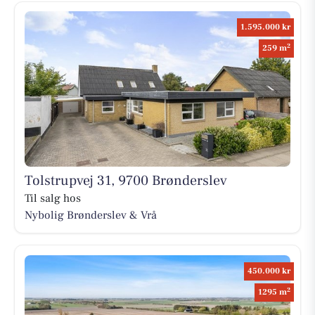
1.595.000 kr
2
259 m
Tolstrupvej 31, 9700 Brønderslev
Til salg hos
Nybolig Brønderslev & Vrå
450.000 kr
2
1295 m