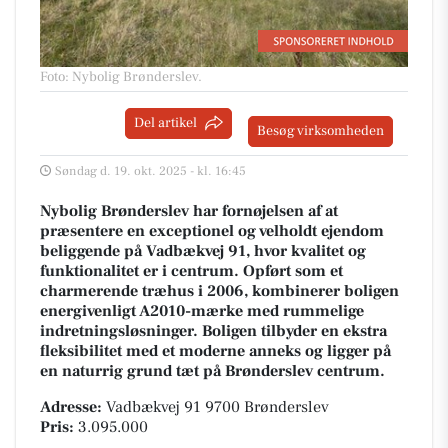
Foto: Nybolig Brønderslev
.
Del artikel
Besøg virksomheden
Søndag d. 19. okt. 2025 - kl. 16:45
Nybolig Brønderslev har fornøjelsen af at
præsentere en exceptionel og velholdt ejendom
beliggende på Vadbækvej 91, hvor kvalitet og
funktionalitet er i centrum. Opført som et
charmerende træhus i 2006, kombinerer boligen
energivenligt A2010-mærke med rummelige
indretningsløsninger. Boligen tilbyder en ekstra
fleksibilitet med et moderne anneks og ligger på
en naturrig grund tæt på Brønderslev centrum.
Adresse:
Vadbækvej 91 9700 Brønderslev
Pris:
3.095.000