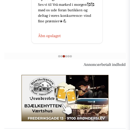
Ses vi til Vrå marked i morgen🥰🥰
mød os ude foran butikken og
deltag i vores konkurrence- vind
fine præmier☀️💪
Åbn opslaget
Annoncørbetalt indhold