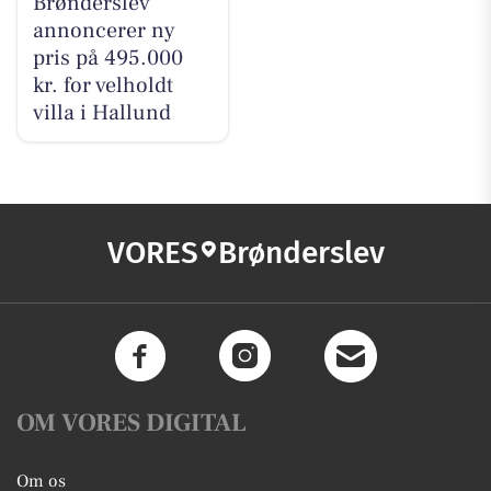
Brønderslev
annoncerer ny
pris på 495.000
kr. for velholdt
villa i Hallund
VORES
Brønderslev
OM VORES DIGITAL
Om os