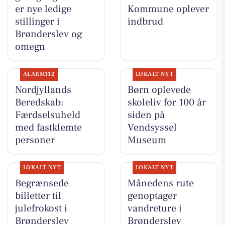
er nye ledige
Kommune oplever
stillinger i
indbrud
Brønderslev og
omegn
ALARM112
LOKALT NYT
Nordjyllands
Børn oplevede
Beredskab:
skoleliv for 100 år
Færdselsuheld
siden på
med fastklemte
Vendsyssel
personer
Museum
LOKALT NYT
LOKALT NYT
Begrænsede
Månedens rute
billetter til
genoptager
julefrokost i
vandreture i
Brønderslev
Brønderslev