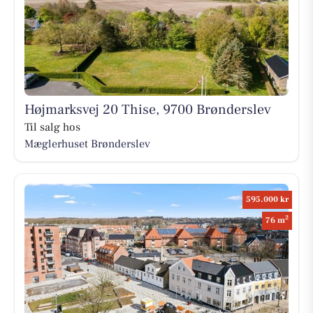
Højmarksvej 20 Thise, 9700 Brønderslev
Til salg hos
Mæglerhuset Brønderslev
595.000 kr
2
76 m