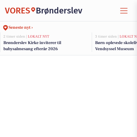
VORES
Brønderslev
Seneste nyt ›
2 timer siden |
LOKALT NYT
3 timer siden |
LOKALT N
Brønderslev Kirke inviterer til
Børn oplevede skoleliv
babysalmesang efterår 2026
Vendsyssel Museum