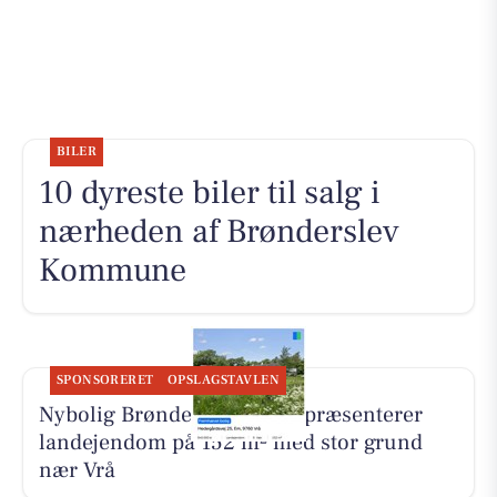
BILER
10 dyreste biler til salg i
nærheden af Brønderslev
Kommune
SPONSORERET
OPSLAGSTAVLEN
Nybolig Brønderslev & Vrå præsenterer
landejendom på 152 m² med stor grund
nær Vrå