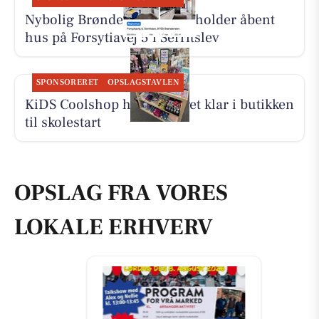
Nybolig Brønderslev & Vrå holder åbent
hus på Forsytiavej 5 i Serritslev
SPONSORERET
OPSLAGSTAVLEN
KiDS Coolshop har udvalget klar i butikken
til skolestart
OPSLAG FRA VORES
LOKALE ERHVERV