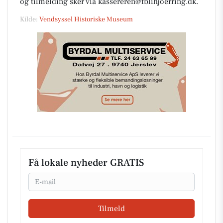
og tilmelding sker via kassereren@fblihjoerring.dk.
Kilde:
Vendsyssel Historiske Museum
Få lokale nyheder GRATIS
Email
Tilmeld