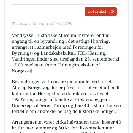
Del artikel
Fredag d. 12. sep. 2025 - kl. 17:00
Vendsyssel Historiske Museum inviterer endnu
engang til en byvandring i det østlige Hjørring,
arrangeret i samarbejde med Foreningen for
Bygnings- og Landskabskultur, FBL-Hjørring.
Vandringen finder sted tirsdag den 23. september kl.
17.00 med start foran Holmegårdskolen på
Norgesvej.
Byvandringen vil fokusere på området ved Idræts
Allé og Norgesvej, der er på vej til at blive et officielt
kulturmiljø. Her opstod en karakteristisk bydel i
1950'erne, præget af kendte arkitekters byggeri.
Undervejs vil Søren Thirup og Jens-Christian Hansen
fortælle om arkitekterne bag de historiske boliger.
Arrangementet varer cirka halvanden time, koster 40
kr. for medlemmer og 60 kr. for ikke-medlemmer,