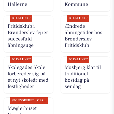
Hallerne
Kommune
LOKALT NYT
LOKALT NYT
Fritidsklub i
Ændrede
Brønderslev fejrer
åbningstider hos
succesfuld
Brønderslev
åbningsuge
Fritidsklub
LOKALT NYT
LOKALT NYT
Skolegades Skole
Mosbjerg klar til
forbereder sig på
traditionel
et nyt skoleår med
høstdag på
festligheder
søndag
SPONSORERET
OPSLAGSTAVLEN
Mæglerhuset