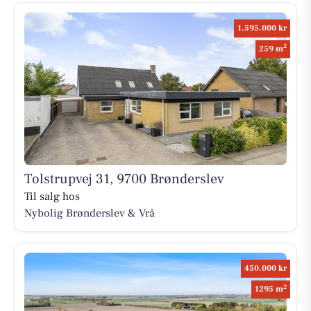
1.595.000 kr
2
259 m
Tolstrupvej 31, 9700 Brønderslev
Til salg hos
Nybolig Brønderslev & Vrå
450.000 kr
2
1295 m