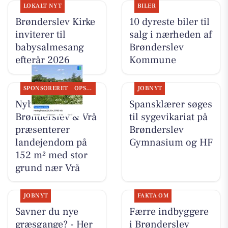
LOKALT NYT
BILER
Brønderslev Kirke
10 dyreste biler til
inviterer til
salg i nærheden af
babysalmesang
Brønderslev
efterår 2026
Kommune
SPONSORERET
OPSLAGSTAVLEN
JOBNYT
Nybolig
Spansklærer søges
Brønderslev & Vrå
til sygevikariat på
præsenterer
Brønderslev
landejendom på
Gymnasium og HF
152 m² med stor
grund nær Vrå
JOBNYT
FAKTA OM
Savner du nye
Færre indbyggere
græsgange? - Her
i Brønderslev