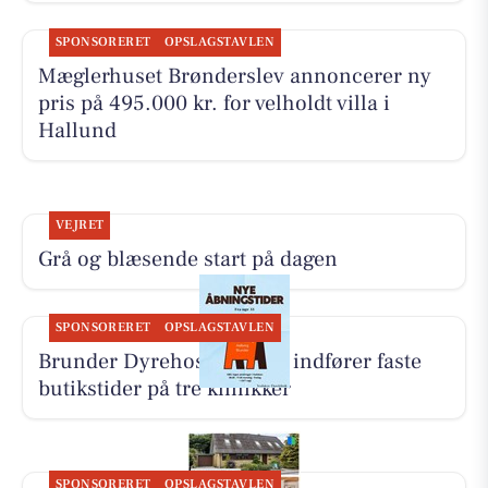
SPONSORERET
OPSLAGSTAVLEN
Mæglerhuset Brønderslev annoncerer ny
pris på 495.000 kr. for velholdt villa i
Hallund
VEJRET
Grå og blæsende start på dagen
SPONSORERET
OPSLAGSTAVLEN
Brunder Dyrehospital ApS indfører faste
butikstider på tre klinikker
SPONSORERET
OPSLAGSTAVLEN