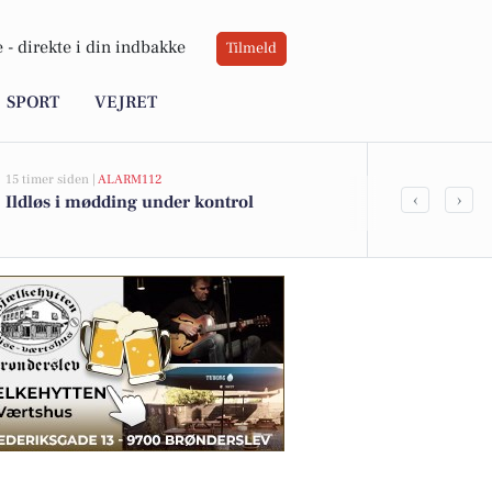
 -
direkte i din indbakke
Tilmeld
SPORT
VEJRET
15 timer siden |
ALARM112
17 timer siden |
L
‹
›
Ildløs i mødding under kontrol
Sidste åbni
Købmandsbut