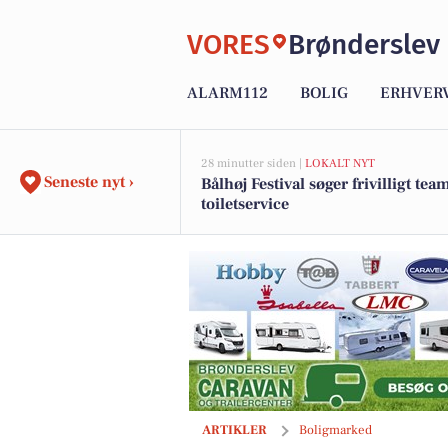
VORES
Brønderslev
ALARM112
BOLIG
ERHVER
28 minutter siden |
LOKALT NYT
Seneste nyt ›
Bålhøj Festival søger frivilligt team
toiletservice
Rummelig villa med charme og mange 
ARTIKLER
Boligmarked