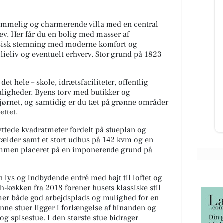
rummelig og charmerende villa med en central
lev. Her får du en bolig med masser af
ssisk stemning med moderne komfort og
lieliv og eventuelt erhverv. Stor grund på 1823
 ApS
Børneshoppen Brønderslev
 vi
BIBS har fået nyt hjem🤩 Tak til
rede
BIBS for det fine Stativ Mangler I
det hele – skole, idrætsfaciliteter, offentlig
Sutter inden de smutter😉 Så
uligheder. Byens torv med butikker og
skynd jer ind og se vore...
hjørnet, og samtidig er du tæt på grønne områder
ettet.
Åbn opslaget
yttede kvadratmeter fordelt på stueplan og
kælder samt et stort udhus på 142 kvm og en
ammen placeret på en imponerende grund på
lys og indbydende entré med højt til loftet og
hth-køkken fra 2018 forener husets klassiske stil
r både god arbejdsplads og mulighed for en
ønne stuer ligger i forlængelse af hinanden og
og spisestue. I den største stue bidrager