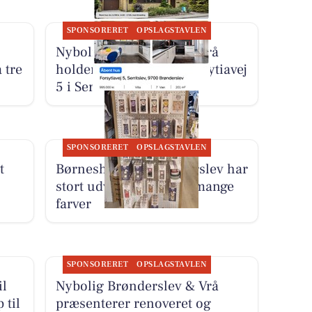
SPONSORERET
OPSLAGSTAVLEN
Nybolig Brønderslev & Vrå
 tre
holder åbent hus på Forsytiavej
5 i Serritslev
SPONSORERET
OPSLAGSTAVLEN
t
Børneshoppen Brønderslev har
stort udvalg af sutter i mange
farver
SPONSORERET
OPSLAGSTAVLEN
il
Nybolig Brønderslev & Vrå
 til
præsenterer renoveret og