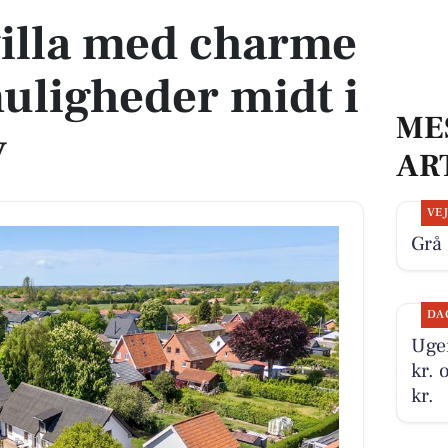
illa med charme
uligheder midt i
ME
v
AR
VE
Grå 
DA
Ugen
kr. 
kr.