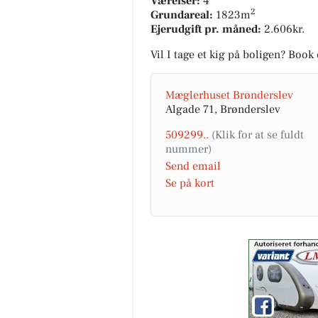
Værelser:
4
2
Grundareal:
1823m
Ejerudgift pr. måned:
2.606kr.
Vil I tage et kig på boligen? Boo
Mæglerhuset Brønderslev
Algade 71, Brønderslev
509299..
Send email
Se på kort