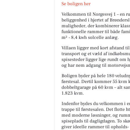
Se boligen her
Velkommen til Norgesvej 1 – en 
beliggenhed i hjertet af Brønders
muligheder, der kombinerer kla
funktionelle rammer til både fami
Fynbogården Blomster
m² - 8,4 kwh solcelle anlæg.
Åbningstider uge 32🌼🏵 Så går
ind i den sidste uge med ænd
Villaen ligger med kort afstand til 
åbningstider ☀️
transport og et væld af indkøbsm
spisesteder ligger lige rundt om 
og har nem adgang til motorvejsn
Åbn opslaget
Boligen byder på hele 180 veludn
førstesal. Dertil kommer 55 kvm 
dobbeltgarage på 60 kvm – alt s
1.823 kvm.
Indenfor bydes du velkommen i en 
trappe til førstesalen. Det flotte 
med moderne løsninger, og rumme
spiseplads til dagligdagen. To sk
giver ideelle rammer til opholds- 