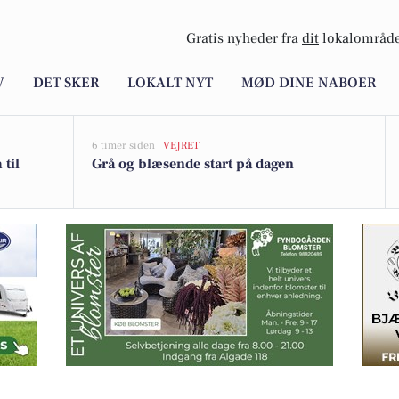
Gratis nyheder fra
dit
lokalområde
V
DET SKER
LOKALT NYT
MØD DINE NABOER
6 timer siden |
VEJRET
 til
Grå og blæsende start på dagen
muligheder midt i Brønderslev