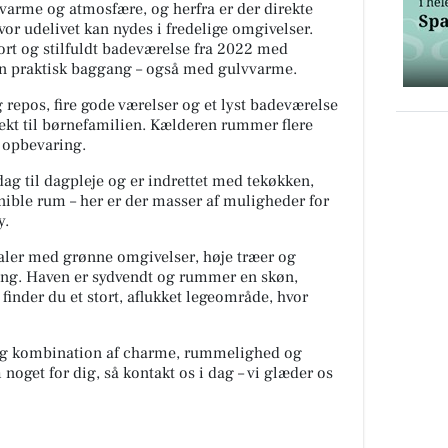
arme og atmosfære, og herfra er der direkte
vor udelivet kan nydes i fredelige omgivelser.
rt og stilfuldt badeværelse fra 2022 med
en praktisk baggang – også med gulvvarme.
repos, fire gode værelser og et lyst badeværelse
kt til børnefamilien. Kælderen rummer flere
 opbevaring.
ag til dagpleje og er indrettet med tekøkken,
onible rum – her er der masser af muligheder for
y.
ealer med grønne omgivelser, høje træer og
ning. Haven er sydvendt og rummer en skøn,
 finder du et stort, aflukket legeområde, hvor
lig kombination af charme, rummelighed og
oget for dig, så kontakt os i dag – vi glæder os