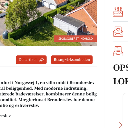
Del artikel
Besøg virksomheden
OP
LO
rt i Norgesvej 1, en villa midt i Brønderslev
al beliggenhed. Med moderne indretning,
aterede badeværelser, kombinerer denne bolig
ionalitet. Mæglerhuset Brønderslev har denne
milie og erhvervsliv.
erslev