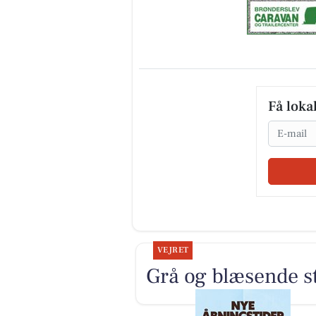
Få loka
Email
VEJRET
Grå og blæsende s