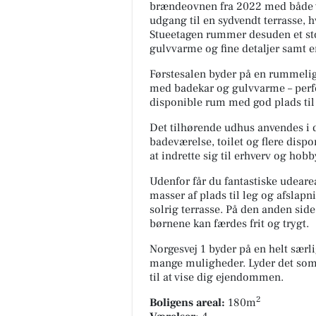
brændeovnen fra 2022 med både v
udgang til en sydvendt terrasse, h
Stueetagen rummer desuden et sto
gulvvarme og fine detaljer samt 
Førstesalen byder på en rummelig 
med badekar og gulvvarme – perfe
disponible rum med god plads til
Det tilhørende udhus anvendes i d
badeværelse, toilet og flere disp
at indrette sig til erhverv og hobb
Udenfor får du fantastiske udear
masser af plads til leg og afslap
solrig terrasse. På den anden side
børnene kan færdes frit og trygt.
Norgesvej 1 byder på en helt sær
mange muligheder. Lyder det som n
til at vise dig ejendommen.
2
Boligens areal:
180m