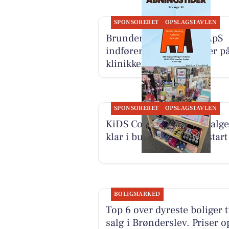
SPONSORERET
OPSLAGSTAVLEN
Brunder Dyrehospital ApS
indfører faste butikstider på
klinikker
SPONSORERET
OPSLAGSTAVLEN
KiDS Coolshop har udvalge
klar i butikken til skolestart
BOLIGMARKED
Top 6 over dyreste boliger t
salg i Brønderslev. Priser op