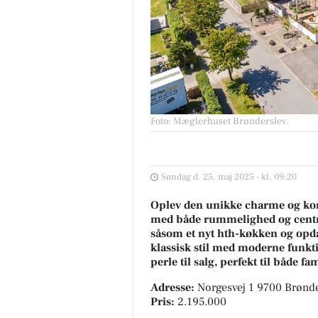
Foto: Mæglerhuset Brønderslev
.
Søndag d. 25. maj 2025 - kl. 09:20
Oplev den unikke charme og komfo
med både rummelighed og centr
såsom et nyt hth-køkken og opd
klassisk stil med moderne funkt
perle til salg, perfekt til både fa
Adresse:
Norgesvej 1 9700 Brønd
Pris:
2.195.000