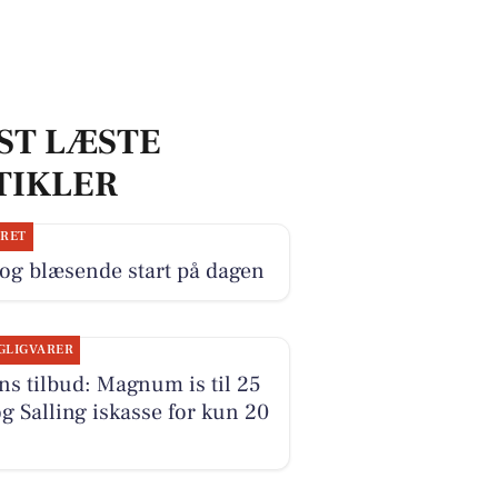
ST LÆSTE
TIKLER
JRET
og blæsende start på dagen
GLIGVARER
s tilbud: Magnum is til 25
og Salling iskasse for kun 20