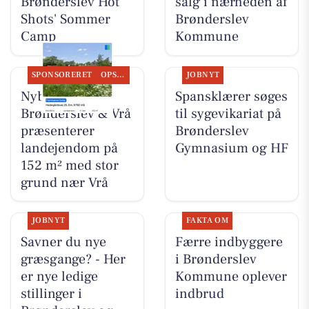
Brønderslev Hot
salg i nærheden af
Shots' Sommer
Brønderslev
Camp
Kommune
SPONSORERET
OPSLAGSTAVLEN
JOBNYT
Nybolig
Spansklærer søges
Brønderslev & Vrå
til sygevikariat på
præsenterer
Brønderslev
landejendom på
Gymnasium og HF
152 m² med stor
grund nær Vrå
JOBNYT
FAKTA OM
Savner du nye
Færre indbyggere
græsgange? - Her
i Brønderslev
er nye ledige
Kommune oplever
stillinger i
indbrud