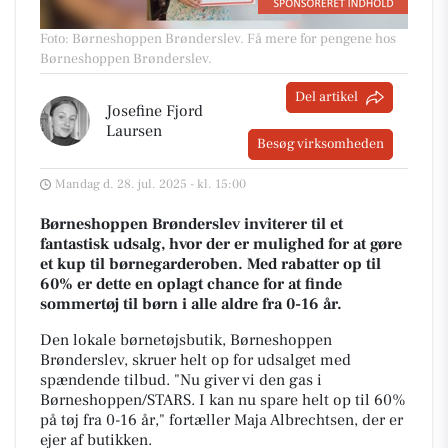
Foto: Børneshoppen Brønderslev
.
Få mere for pengene hos
Børneshoppen Brønderslev.
Del artikel
Josefine Fjord
Laursen
Besøg virksomheden
Mandag d. 28. jul. 2025 - kl. 15:00
Børneshoppen Brønderslev inviterer til et
fantastisk udsalg, hvor der er mulighed for at gøre
et kup til børnegarderoben. Med rabatter op til
60% er dette en oplagt chance for at finde
sommertøj til børn i alle aldre fra 0-16 år.
Den lokale børnetøjsbutik, Børneshoppen
Brønderslev, skruer helt op for udsalget med
spændende tilbud. "Nu giver vi den gas i
Børneshoppen/STARS. I kan nu spare helt op til 60%
på tøj fra 0-16 år," fortæller Maja Albrechtsen, der er
ejer af butikken.