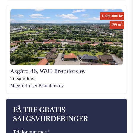
1.695.000 kr
2
199 m
Asgård 46, 9700 Brønderslev
Til salg hos
Mæglerhuset Brønderslev
FÅ TRE GRATIS
SALGSVURDERINGER
Telefonnummer *