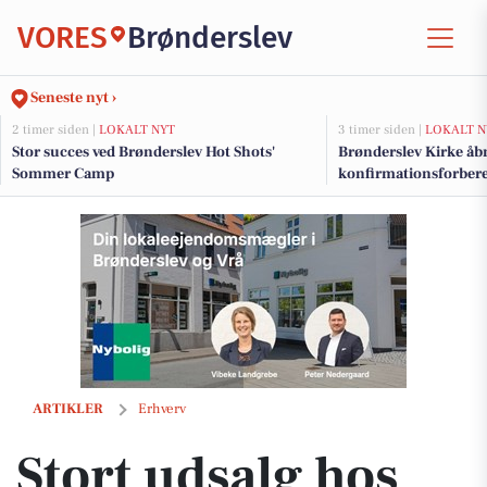
VORES
Brønderslev
Seneste nyt ›
2 timer siden |
LOKALT NYT
3 timer siden |
LOKALT N
Stor succes ved Brønderslev Hot Shots'
Brønderslev Kirke åbn
Sommer Camp
konfirmationsforbere
Stort udsalg hos Børneshoppen Brønderslev: Få mere for pengene og 
ARTIKLER
Erhverv
Stort udsalg hos