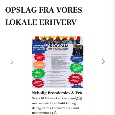
OPSLAG FRA VORES
LOKALE ERHVERV
Nybolig Brønderslev & Vrå
Ses vi til Vrå marked i morgen🥰🥰
mød os ude foran butikken og
deltag i vores konkurrence- vind
fine præmier☀️💪