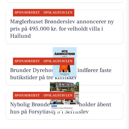
SPONSORERET
OPSLAGSTAVLEN
Mæglerhuset Brønderslev annoncerer ny
pris på 495.000 kr. for velholdt villa i
Hallund
SPONSORERET
OPSLAGSTAVLEN
Brunder Dyrehospital ApS indfører faste
butikstider på tre klinikker
SPONSORERET
OPSLAGSTAVLEN
Nybolig Brønderslev & Vrå holder åbent
hus på Forsytiavej 5 i Serritslev