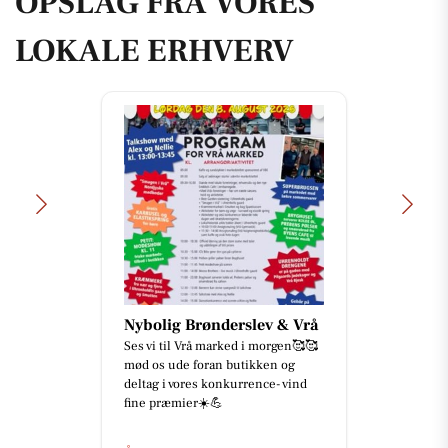
OPSLAG FRA VORES
LOKALE ERHVERV
Nybolig Brønderslev & Vrå
Ses vi til Vrå marked i morgen🥰🥰
mød os ude foran butikken og
deltag i vores konkurrence- vind
fine præmier☀️💪