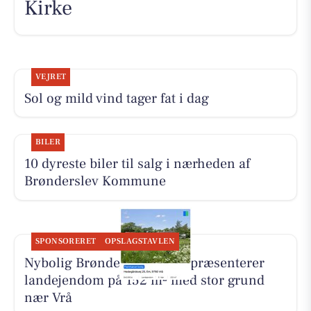
Kirke
VEJRET
Sol og mild vind tager fat i dag
BILER
10 dyreste biler til salg i nærheden af
Brønderslev Kommune
SPONSORERET
OPSLAGSTAVLEN
Nybolig Brønderslev & Vrå præsenterer
landejendom på 152 m² med stor grund
nær Vrå