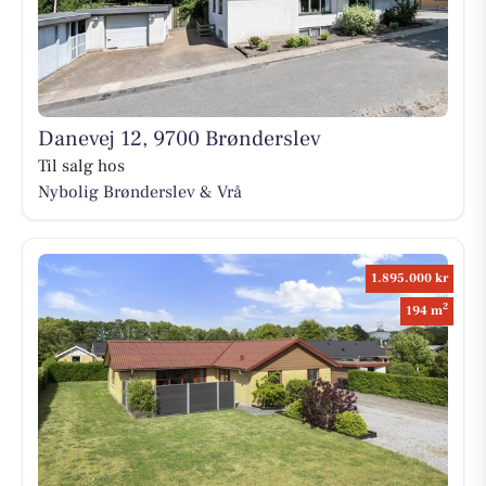
Danevej 12, 9700 Brønderslev
Til salg hos
Nybolig Brønderslev & Vrå
1.895.000 kr
2
194 m