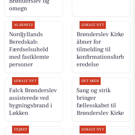
Brønderslev og
omegn
ALARM112
LOKALT NYT
Nordjyllands
Brønderslev Kirke
Beredskab:
åbner for
Færdselsuheld
tilmelding til
med fastklemte
konfirmationsforb
personer
eredelse
LOKALT NYT
DET SKER
Falck Brønderslev
Sang og strik
assisterede ved
bringer
bygningsbrand i
fællesskabet til
Løkken
Brønderslev Kirke
VEJRET
LOKALT NYT