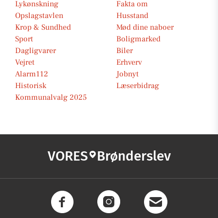
Lykønskning
Fakta om
Opslagstavlen
Husstand
Krop & Sundhed
Mød dine naboer
Sport
Boligmarked
Dagligvarer
Biler
Vejret
Erhverv
Alarm112
Jobnyt
Historisk
Læserbidrag
Kommunalvalg 2025
VORES
Brønderslev