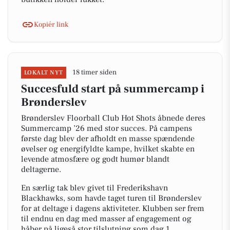
Kopiér link
18 timer siden
LOKALT NYT
Succesfuld start på summercamp i
Brønderslev
Brønderslev Floorball Club Hot Shots åbnede deres
Summercamp ’26 med stor succes. På campens
første dag blev der afholdt en masse spændende
øvelser og energifyldte kampe, hvilket skabte en
levende atmosfære og godt humør blandt
deltagerne.
En særlig tak blev givet til Frederikshavn
Blackhawks, som havde taget turen til Brønderslev
for at deltage i dagens aktiviteter. Klubben ser frem
til endnu en dag med masser af engagement og
håber på ligeså stor tilslutning som dag 1.