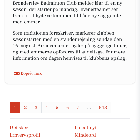
Brønderslev Badminton Club melder klar til en ny
sæson, der starter på mandag. Trænerteamet ser
frem til at byde velkommen til både nye og gamle
medlemmer.
Som traditionen foreskriver, markerer klubben
sæsonstarten med en standerhejsning søndag den
16. august. Arrangementet byder på hyggelige timer,
og medlemmerne opfordres til at deltage. For mere
information om dagen henvises til klubbens opslag.
Kopiér link
1
2
3
4
5
6
7
...
643
Det sker
Lokalt nyt
Erhvervsprofil
Mindeord