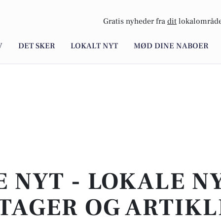
Gratis nyheder fra
dit
lokalområde
V
DET SKER
LOKALT NYT
MØD DINE NABOER
E NYT - LOKALE N
TAGER OG ARTIKL