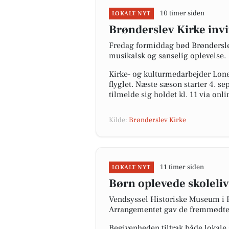
10 timer siden
LOKALT NYT
Brønderslev Kirke invi
Fredag formiddag bød Brøndersle
musikalsk og sanselig oplevelse.
Kirke- og kulturmedarbejder Lone
flyglet. Næste sæson starter 4. se
tilmelde sig holdet kl. 11 via onli
Kilde:
Brønderslev Kirke
11 timer siden
LOKALT NYT
Børn oplevede skoleli
Vendsyssel Historiske Museum i Hj
Arrangementet gav de fremmødte bø
Begivenheden tiltrak både lokale