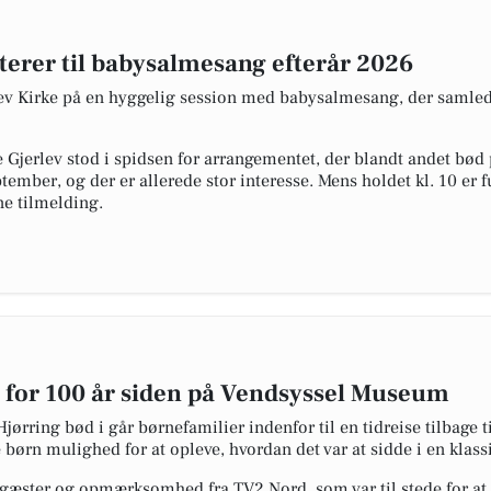
terer til babysalmesang efterår 2026
v Kirke på en hyggelig session med babysalmesang, der samlede
 Gjerlev stod i spidsen for arrangementet, der blandt andet bø
ptember, og der er allerede stor interesse. Mens holdet kl. 10 er 
ne tilmelding.
v for 100 år siden på Vendsyssel Museum
ørring bød i går børnefamilier indenfor til en tidreise tilbage t
rn mulighed for at opleve, hvordan det var at sidde i en klassis
 gæster og opmærksomhed fra TV2 Nord, som var til stede for at