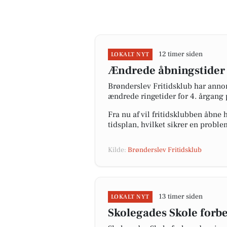
12 timer siden
LOKALT NYT
Ændrede åbningstider 
Brønderslev Fritidsklub har anno
ændrede ringetider for 4. årgang
Fra nu af vil fritidsklubben åbne 
tidsplan, hvilket sikrer en proble
Kilde:
Brønderslev Fritidsklub
13 timer siden
LOKALT NYT
Skolegades Skole forbe