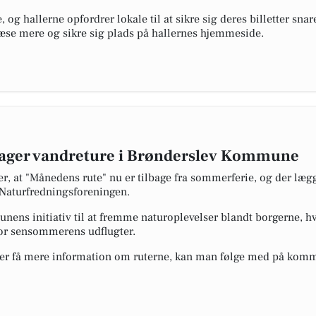
, og hallerne opfordrer lokale til at sikre sig deres billetter snar
 læse mere og sikre sig plads på hallernes hjemmeside.
ager vandreture i Brønderslev Kommune
at "Månedens rute" nu er tilbage fra sommerferie, og der lægg
Naturfredningsforeningen.
ens initiativ til at fremme naturoplevelser blandt borgerne, hvi
for sensommerens udflugter.
eller få mere information om ruterne, kan man følge med på ko