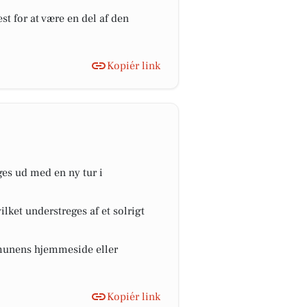
est for at være en del af den
Kopiér link
es ud med en ny tur i
lket understreges af et solrigt
mmunens hjemmeside eller
Kopiér link