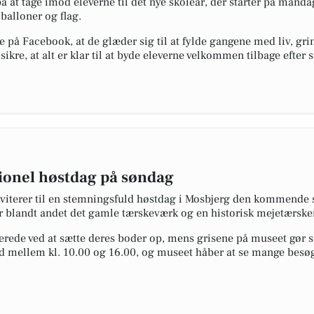
 at tage imod eleverne til det nye skoleår, der starter på mandag
balloner og flag.
 på Facebook, at de glæder sig til at fylde gangene med liv, gri
 sikre, at alt er klar til at byde eleverne velkommen tilbage efte
itionel høstdag på søndag
iterer til en stemningsfuld høstdag i Mosbjerg den kommende s
r blandt andet det gamle tærskeværk og en historisk mejetærsker b
ede ved at sætte deres boder op, mens grisene på museet gør si
 mellem kl. 10.00 og 16.00, og museet håber at se mange besøge