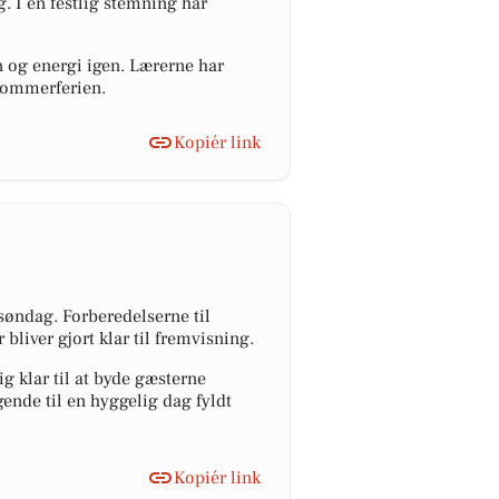
. I en festlig stemning har
n og energi igen. Lærerne har
r sommerferien.
Kopiér link
øndag. Forberedelserne til
liver gjort klar til fremvisning.
g klar til at byde gæsterne
nde til en hyggelig dag fyldt
Kopiér link