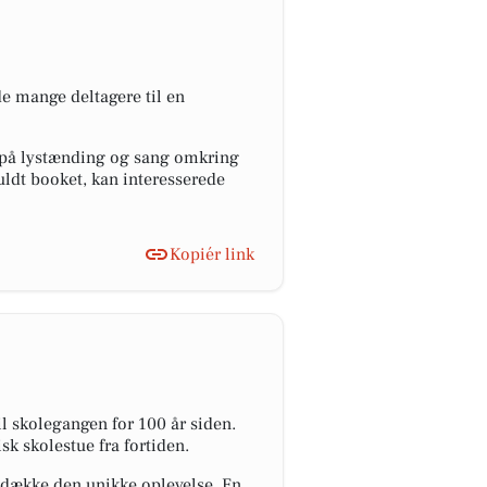
 mange deltagere til en
d på lystænding og sang omkring
fuldt booket, kan interesserede
Kopiér link
il skolegangen for 100 år siden.
k skolestue fra fortiden.
 dække den unikke oplevelse. En