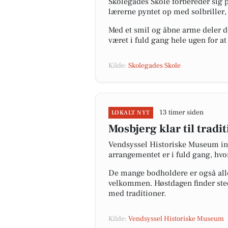
Skolegades Skole forbereder sig på
lærerne pyntet op med solbriller, 
Med et smil og åbne arme deler de
været i fuld gang hele ugen for at
Kilde:
Skolegades Skole
13 timer siden
LOKALT NYT
Mosbjerg klar til trad
Vendsyssel Historiske Museum inv
arrangementet er i fuld gang, hvo
De mange bodholdere er også aller
velkommen. Høstdagen finder sted
med traditioner.
Kilde:
Vendsyssel Historiske Museum