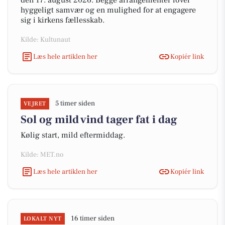
den 17. august 2026. Begge arrangementer lover
hyggeligt samvær og en mulighed for at engagere
sig i kirkens fællesskab.
Kilde: Kultunaut
Læs hele artiklen her
Kopiér link
5 timer siden
VEJRET
Sol og mild vind tager fat i dag
Kølig start, mild eftermiddag.
Kilde: MET.no
Læs hele artiklen her
Kopiér link
16 timer siden
LOKALT NYT