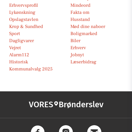
Erhvervsprofil
Mindeord
Lykønskning
Fakta om
Opslagstavlen
Husstand
Krop & Sundhed
Mød dine naboer
Sport
Boligmarked
Dagligvarer
Biler
Vejret
Erhverv
Alarm112
Jobnyt
Historisk
Læserbidrag
Kommunalvalg 2025
VORES
Brønderslev