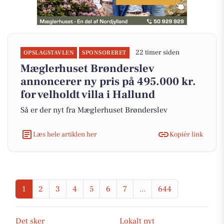
22 timer siden
OPSLAGSTAVLEN
SPONSORERET
Mæglerhuset Brønderslev
annoncerer ny pris på 495.000 kr.
for velholdt villa i Hallund
Så er der nyt fra Mæglerhuset Brønderslev
Læs hele artiklen her
Kopiér link
1
2
3
4
5
6
7
...
644
Det sker
Lokalt nyt