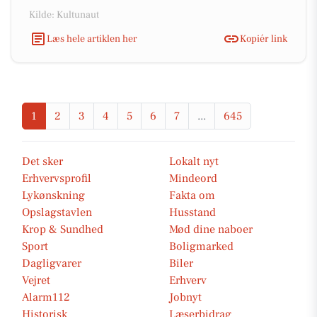
Kilde: Kultunaut
Læs hele artiklen her
Kopiér link
1
2
3
4
5
6
7
...
645
Det sker
Lokalt nyt
Erhvervsprofil
Mindeord
Lykønskning
Fakta om
Opslagstavlen
Husstand
Krop & Sundhed
Mød dine naboer
Sport
Boligmarked
Dagligvarer
Biler
Vejret
Erhverv
Alarm112
Jobnyt
Historisk
Læserbidrag