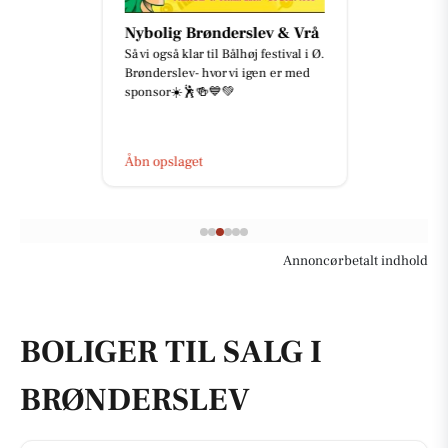
Nybolig Brønderslev & Vrå
Så vi også klar til Bålhøj festival i Ø.
Brønderslev- hvor vi igen er med
sponsor☀️🕺🍻💙💚
Åbn opslaget
Annoncørbetalt indhold
BOLIGER TIL SALG I
BRØNDERSLEV