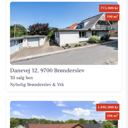
775.000 kr
2
190 m
Danevej 12, 9700 Brønderslev
Til salg hos
Nybolig Brønderslev & Vrå
1.895.000 kr
2
194 m