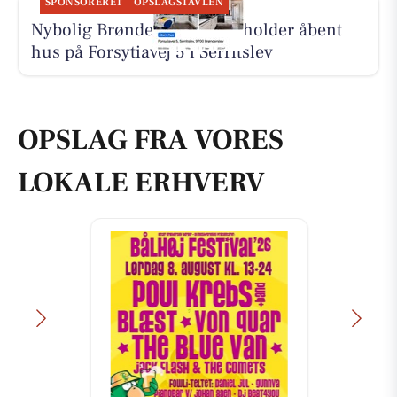
SPONSORERET
OPSLAGSTAVLEN
Nybolig Brønderslev & Vrå holder åbent
hus på Forsytiavej 5 i Serritslev
OPSLAG FRA VORES
LOKALE ERHVERV