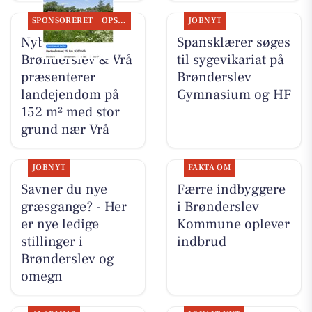
SPONSORERET
OPSLAGSTAVLEN
JOBNYT
Nybolig
Spansklærer søges
Brønderslev & Vrå
til sygevikariat på
præsenterer
Brønderslev
landejendom på
Gymnasium og HF
152 m² med stor
grund nær Vrå
JOBNYT
FAKTA OM
Savner du nye
Færre indbyggere
græsgange? - Her
i Brønderslev
er nye ledige
Kommune oplever
stillinger i
indbrud
Brønderslev og
omegn