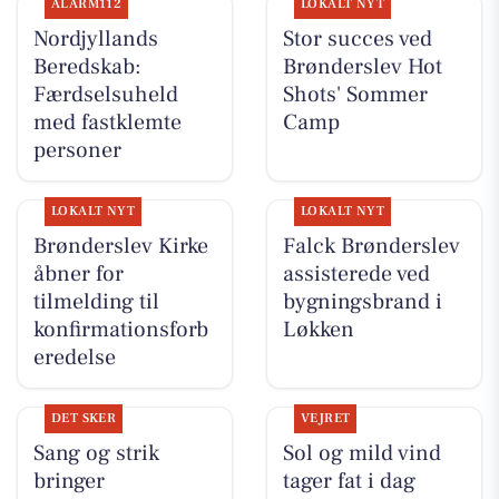
ALARM112
LOKALT NYT
Nordjyllands
Stor succes ved
Beredskab:
Brønderslev Hot
Færdselsuheld
Shots' Sommer
med fastklemte
Camp
personer
LOKALT NYT
LOKALT NYT
Brønderslev Kirke
Falck Brønderslev
åbner for
assisterede ved
tilmelding til
bygningsbrand i
konfirmationsforb
Løkken
eredelse
DET SKER
VEJRET
Sang og strik
Sol og mild vind
bringer
tager fat i dag