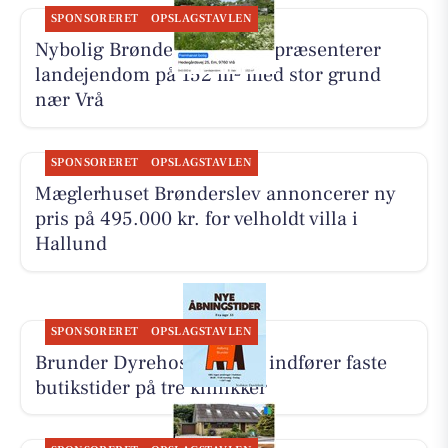
SPONSORERET
OPSLAGSTAVLEN
Nybolig Brønderslev & Vrå præsenterer
landejendom på 152 m² med stor grund
nær Vrå
SPONSORERET
OPSLAGSTAVLEN
Mæglerhuset Brønderslev annoncerer ny
pris på 495.000 kr. for velholdt villa i
Hallund
SPONSORERET
OPSLAGSTAVLEN
Brunder Dyrehospital ApS indfører faste
butikstider på tre klinikker