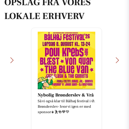
OPSLAG FRA VORES
LOKALE ERHVERV
Nybolig Brønderslev & Vrå
Så vi også klar til Bålhøj festival i Ø.
Brønderslev- hvor vi igen er med
sponsor☀️🕺🍻💙💚