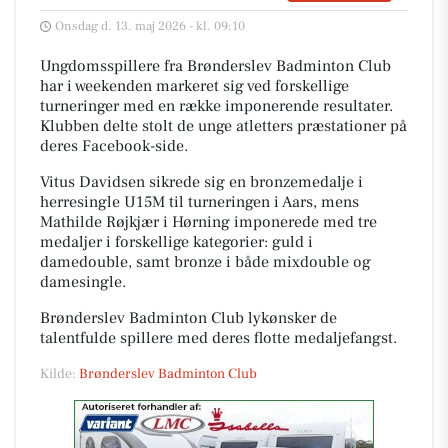
Onsdag d. 13. maj 2026 - kl. 09:10
Ungdomsspillere fra Brønderslev Badminton Club
har i weekenden markeret sig ved forskellige
turneringer med en række imponerende resultater.
Klubben delte stolt de unge atletters præstationer på
deres Facebook-side.
Vitus Davidsen sikrede sig en bronzemedalje i
herresingle U15M til turneringen i Aars, mens
Mathilde Røjkjær i Hørning imponerede med tre
medaljer i forskellige kategorier: guld i
damedouble, samt bronze i både mixdouble og
damesingle.
Brønderslev Badminton Club lykønsker de
talentfulde spillere med deres flotte medaljefangst.
Kilde:
Brønderslev Badminton Club