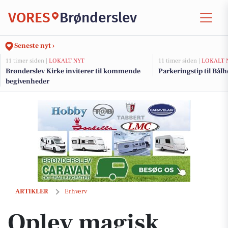
VORES
Brønderslev
Seneste nyt ›
11 timer siden |
LOKALT NYT
11 timer siden |
LOKALT 
Brønderslev Kirke inviterer til kommende
Parkeringstip til Bålhø
begivenheder
Oplev magisk White Christmas i Brønderslev hos Børneshoppen
ARTIKLER
Erhverv
Oplev magisk