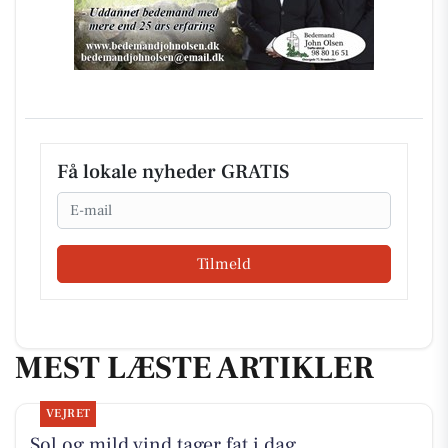
Få lokale nyheder GRATIS
Email
Tilmeld
MEST LÆSTE ARTIKLER
VEJRET
Sol og mild vind tager fat i dag