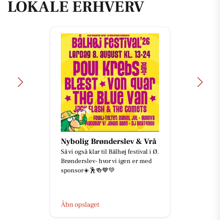
LOKALE ERHVERV
Nybolig Brønderslev & Vrå
Så vi også klar til Bålhøj festival i Ø.
Brønderslev- hvor vi igen er med
sponsor☀️🕺🍻💙💚
Åbn opslaget