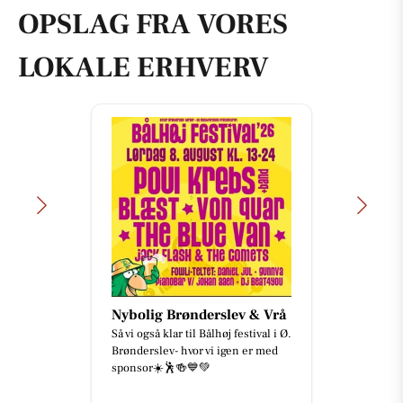
OPSLAG FRA VORES
LOKALE ERHVERV
Nybolig Brønderslev & Vrå
Så vi også klar til Bålhøj festival i Ø.
Brønderslev- hvor vi igen er med
sponsor☀️🕺🍻💙💚