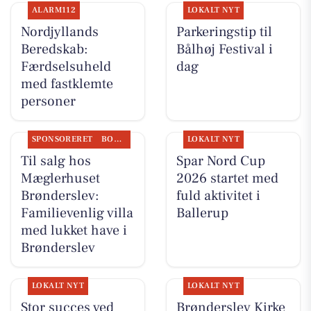
ALARM112
LOKALT NYT
Nordjyllands
Parkeringstip til
Beredskab:
Bålhøj Festival i
Færdselsuheld
dag
med fastklemte
personer
SPONSORERET
BOLIGMARKED
LOKALT NYT
Til salg hos
Spar Nord Cup
Mæglerhuset
2026 startet med
Brønderslev:
fuld aktivitet i
Familievenlig villa
Ballerup
med lukket have i
Brønderslev
LOKALT NYT
LOKALT NYT
Stor succes ved
Brønderslev Kirke