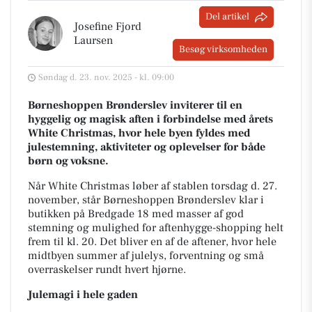
Del artikel
Josefine Fjord
Laursen
Besøg virksomheden
Søndag d. 23. nov. 2025 - kl. 09:00
Børneshoppen Brønderslev inviterer til en
hyggelig og magisk aften i forbindelse med årets
White Christmas, hvor hele byen fyldes med
julestemning, aktiviteter og oplevelser for både
børn og voksne.
Når White Christmas løber af stablen torsdag d. 27.
november, står Børneshoppen Brønderslev klar i
butikken på Bredgade 18 med masser af god
stemning og mulighed for aftenhygge-shopping helt
frem til kl. 20. Det bliver en af de aftener, hvor hele
midtbyen summer af julelys, forventning og små
overraskelser rundt hvert hjørne.
Julemagi i hele gaden