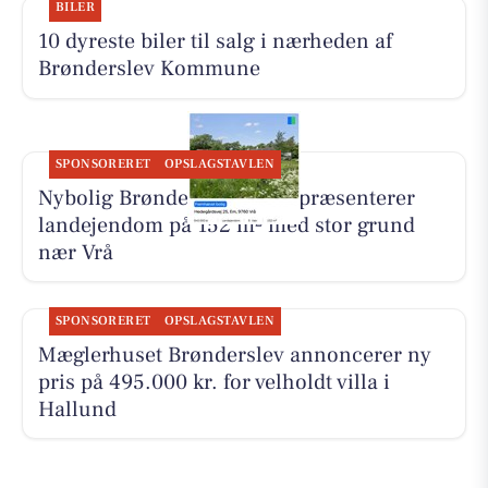
BILER
10 dyreste biler til salg i nærheden af
Brønderslev Kommune
SPONSORERET
OPSLAGSTAVLEN
Nybolig Brønderslev & Vrå præsenterer
landejendom på 152 m² med stor grund
nær Vrå
SPONSORERET
OPSLAGSTAVLEN
Mæglerhuset Brønderslev annoncerer ny
pris på 495.000 kr. for velholdt villa i
Hallund