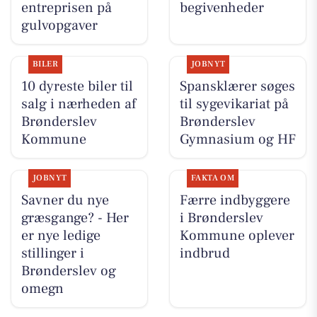
entreprisen på
begivenheder
gulvopgaver
BILER
JOBNYT
10 dyreste biler til
Spansklærer søges
salg i nærheden af
til sygevikariat på
Brønderslev
Brønderslev
Kommune
Gymnasium og HF
JOBNYT
FAKTA OM
Savner du nye
Færre indbyggere
græsgange? - Her
i Brønderslev
er nye ledige
Kommune oplever
stillinger i
indbrud
Brønderslev og
omegn