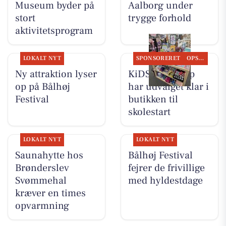
Museum byder på
Aalborg under
stort
trygge forhold
aktivitetsprogram
LOKALT NYT
SPONSORERET
OPSLAGSTAVLEN
Ny attraktion lyser
KiDS Coolshop
op på Bålhøj
har udvalget klar i
Festival
butikken til
skolestart
LOKALT NYT
LOKALT NYT
Saunahytte hos
Bålhøj Festival
Brønderslev
fejrer de frivillige
Svømmehal
med hyldestdage
kræver en times
opvarmning