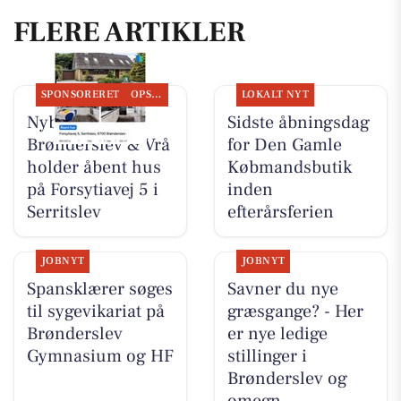
FLERE ARTIKLER
SPONSORERET
OPSLAGSTAVLEN
LOKALT NYT
Nybolig
Sidste åbningsdag
Brønderslev & Vrå
for Den Gamle
holder åbent hus
Købmandsbutik
på Forsytiavej 5 i
inden
Serritslev
efterårsferien
JOBNYT
JOBNYT
Spansklærer søges
Savner du nye
til sygevikariat på
græsgange? - Her
Brønderslev
er nye ledige
Gymnasium og HF
stillinger i
Brønderslev og