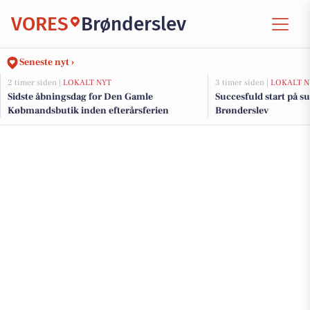
VORES
Brønderslev
Seneste nyt ›
2 timer siden |
LOKALT NYT
3 timer siden |
LOKALT N
Sidste åbningsdag for Den Gamle
Succesfuld start på 
Købmandsbutik inden efterårsferien
Brønderslev