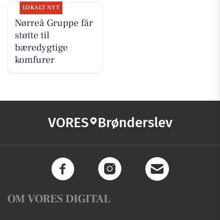
LOKALT NYT
Nørreå Gruppe får
støtte til
bæredygtige
komfurer
VORES
Brønderslev
OM VORES DIGITAL