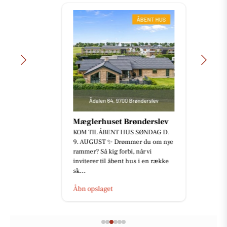
Mæglerhuset Brønderslev
KOM TIL ÅBENT HUS SØNDAG D.
9. AUGUST ✨ Drømmer du om nye
rammer? Så kig forbi, når vi
inviterer til åbent hus i en række
sk...
Åbn opslaget