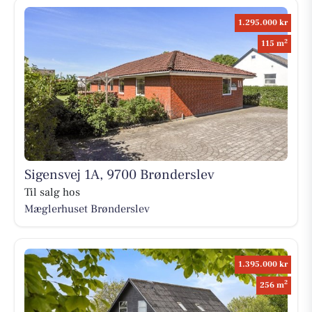
1.295.000 kr
2
115 m
Sigensvej 1A, 9700 Brønderslev
Til salg hos
Mæglerhuset Brønderslev
1.395.000 kr
2
256 m